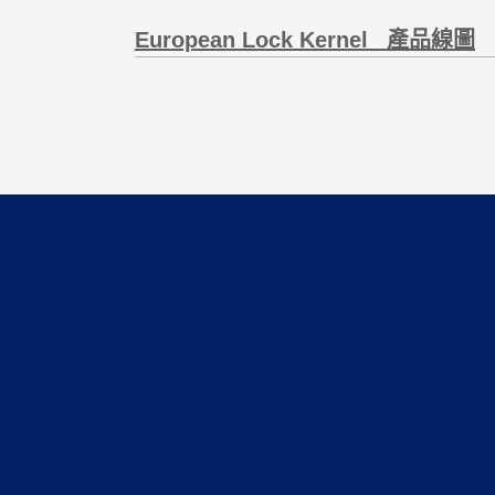
European Lock Kernel _產品線圖
UA-F05
UA-F1
頁
教室
輔助鎖
(單鎖仁)