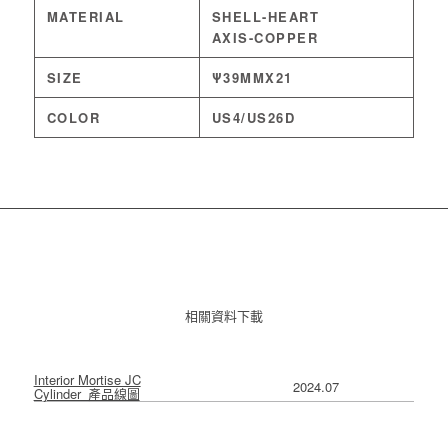
MATERIAL
SHELL-HEART
AXIS-COPPER
SIZE
Ψ39MMX21
COLOR
US4/US26D
相關資料下載
Interior Mortise JC
2024.07
Cylinder_產品線圖