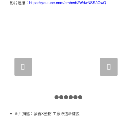
影片連結：
https://youtube.com/embed/3WdwNSS3GwQ
下一頁
1
2
3
4
5
6
7
♦ 圖片描述：敦義X囍樹 工廠改造新樣貌