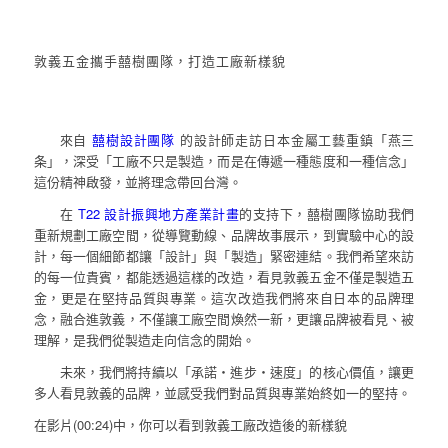
敦義五金攜手囍樹團隊，打造工廠新樣貌
來自
囍樹設計團隊
的設計師走訪日本金屬工藝重鎮「燕三
条」，深受「工廠不只是製造，而是在傳遞一種態度和一種信念」
這份精神啟發，並將理念帶回台灣。
在
T22 設計振興地方產業計畫
的支持下，囍樹團隊協助我們
重新規劃工廠空間，從導覽動線、品牌故事展示，到實驗中心的設
計，每一個細節都讓「設計」與「製造」緊密連結。我們希望來訪
的每一位貴賓，都能透過這樣的改造，看見敦義五金不僅是製造五
金，更是在堅持品質與專業。這次改造我們將來自日本的品牌理
念，融合進敦義，不僅讓工廠空間煥然一新，更讓品牌被看見、被
理解，是我們從製造走向信念的開始。
未來，我們將持續以「承諾・進步・速度」的核心價值，讓更
多人看見敦義的品牌，並感受我們對品質與專業始終如一的堅持。
在影片(00:24)中，你可以看到敦義工廠改造後的新樣貌